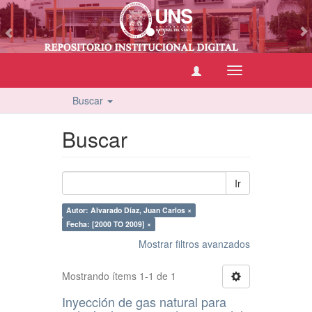
vious
Cambiar
navegación
Buscar
Buscar
Ir
Autor: Alvarado Díaz, Juan Carlos ×
Fecha: [2000 TO 2009] ×
Mostrar filtros avanzados
Mostrando ítems 1-1 de 1
Inyección de gas natural para