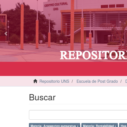
vious
Repositorio UNS
Escuela de Post Grado
Buscar
Materia: Argopecten purpuratus ×
Materia: Rentabilidad ×
Has 