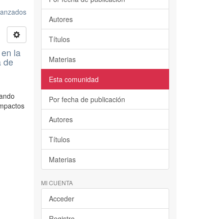
avanzados
Autores
Títulos
 en la
Materias
a de
Esta comunidad
rando
Por fecha de publicación
impactos
Autores
Títulos
Materias
MI CUENTA
Acceder
Registro