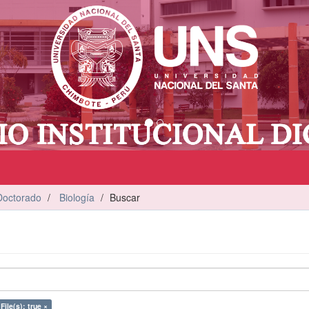
Doctorado
Biología
Buscar
File(s): true ×