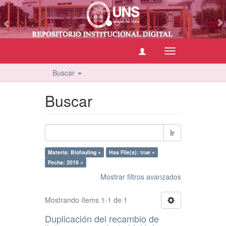
vious
Cambiar
navegación
Buscar
Buscar
Ir
Materia: Biofouling ×
Has File(s): true ×
Fecha: 2018 ×
Mostrar filtros avanzados
Mostrando ítems 1-1 de 1
Duplicación del recambio de